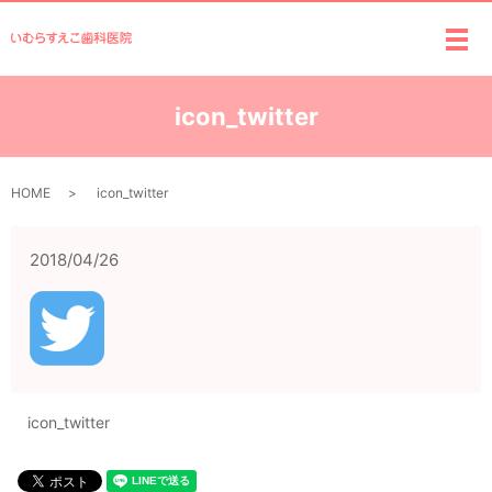
メ
icon_twitter
HOME
icon_twitter
2018/04/26
icon_twitter