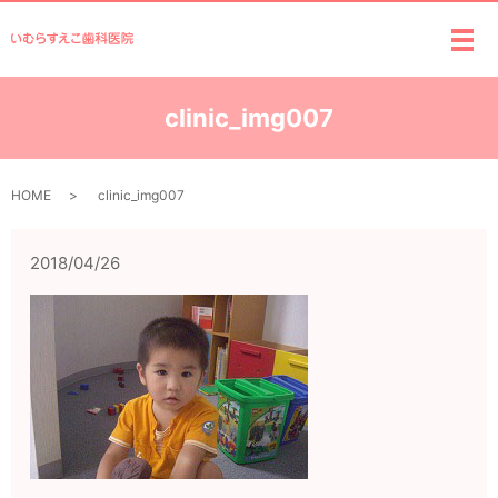
メ
clinic_img007
HOME
clinic_img007
2018/04/26