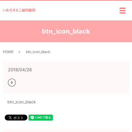
メ
btn_icon_black
HOME
btn_icon_black
2018/04/26
btn_icon_black