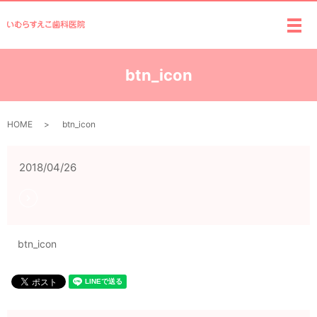
メ
btn_icon
HOME
btn_icon
2018/04/26
btn_icon